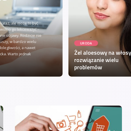
 uraz, ale może to być
wolno go lekceważyć –
nne objawy. Rodzicie nie
uszy, w bardzo wielu
URODA
legliwości, a nawet
Żel aloesowy na włosy
cka. Warto jednak
rozwiązanie wielu
problemów