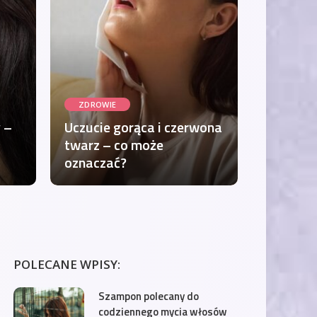
ZDROWIE
 –
Uczucie gorąca i czerwona
twarz – co może
oznaczać?
POLECANE WPISY:
Szampon polecany do
codziennego mycia włosów