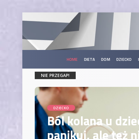
HOME
DIETA
DOM
DZIECKO
NIE PRZEGAP!
DZIECKO
Ból kolana u dzie
panikuj, ale też n