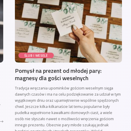
ŚLUB I WESELE
Pomysł na prezent od młodej pary:
magnesy dla gości weselnych
Tradycja wręczania upominków gościom weselnym sięga
dawnych czasów i ma na celu podziękowanie za udział w tym
wyjątkowym dniu oraz upamiętnienie wspólnie spędzonych
?
chwil. Jeszcze kilka-kilkanaście lat temu popularne były
pudełka wypełnione kawałkami domowych ciast, a wiele
osób nie słyszało nawet o możliwości wręczenia gościom
innego prezentu. Obecnie pary młode szukają jednak
bardziej oryginalnych i trwałych prezentów. Wśród