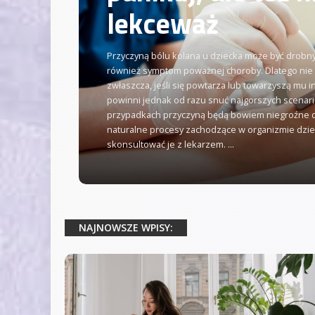
lekceważ
Przyczyną bólu kolana u dziecka może być drobny
również symptom poważnej choroby. Dlatego nie 
zwłaszcza, jeśli się powtarza lub towarzyszą mu i
powinni jednak od razu snuć najgorszych scenari
przypadkach przyczyną będą bowiem niegroźne do
naturalne procesy zachodzące w organizmie dzie
skonsultować je z lekarzem.
...
NAJNOWSZE WPISY: