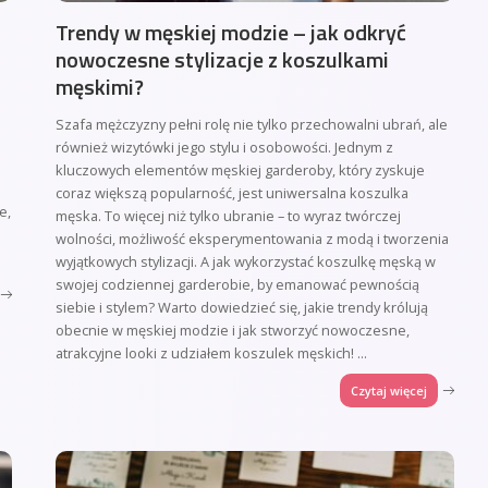
Trendy w męskiej modzie – jak odkryć
nowoczesne stylizacje z koszulkami
męskimi?
Szafa mężczyzny pełni rolę nie tylko przechowalni ubrań, ale
również wizytówki jego stylu i osobowości. Jednym z
kluczowych elementów męskiej garderoby, który zyskuje
coraz większą popularność, jest uniwersalna koszulka
e,
męska. To więcej niż tylko ubranie – to wyraz twórczej
wolności, możliwość eksperymentowania z modą i tworzenia
wyjątkowych stylizacji. A jak wykorzystać koszulkę męską w
swojej codziennej garderobie, by emanować pewnością
siebie i stylem? Warto dowiedzieć się, jakie trendy królują
obecnie w męskiej modzie i jak stworzyć nowoczesne,
atrakcyjne looki z udziałem koszulek męskich!
...
Czytaj więcej