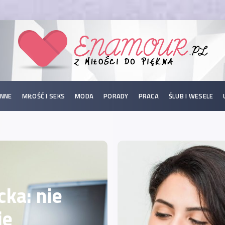
INNE
MIŁOŚĆ I SEKS
MODA
PORADY
PRACA
ŚLUB I WESELE
cka: nie
ie