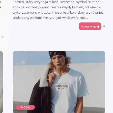
b
Kamień, który przyciąga miłość i szczęście, symbol harmonii i
a
spokoju – różowy kwarc. Ten niezwykły kamień, od wieków
wykorzystywany w biżuterii, jest nie tylko piękny, ale również
obdarzony wieloma mistycznymi właściwościami.
...
Czytaj więcej
MODA