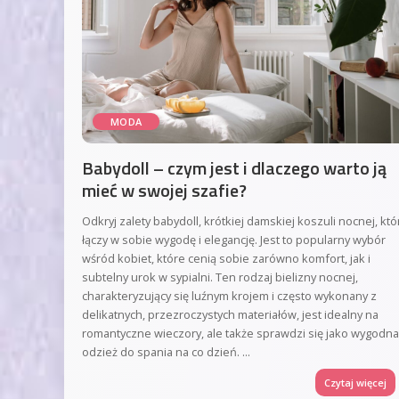
MODA
Babydoll – czym jest i dlaczego warto ją
mieć w swojej szafie?
Odkryj zalety babydoll, krótkiej damskiej koszuli nocnej, któ
łączy w sobie wygodę i elegancję. Jest to popularny wybór
wśród kobiet, które cenią sobie zarówno komfort, jak i
subtelny urok w sypialni. Ten rodzaj bielizny nocnej,
charakteryzujący się luźnym krojem i często wykonany z
delikatnych, przezroczystych materiałów, jest idealny na
romantyczne wieczory, ale także sprawdzi się jako wygodna
odzież do spania na co dzień.
...
Czytaj więcej