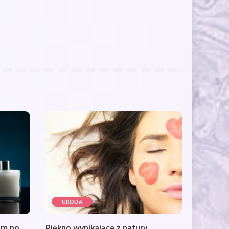
URODA
om po
Piękno wynikające z natury