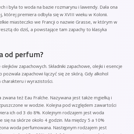
h i była to woda na bazie rozmarynu i lawendy. Dała ona
 której premiera odbyła się w XVIII wieku w Kolonii.
ielkie miasteczko we Francji o nazwie Grasse, w którym w
zresztą do dziś, a powstające tam zapachy to klasyka
a od perfum?
 olejków zapachowych. Składniki zapachowe, olejki i esencje
 pozwala zapachowi łączyć się ze skórą. Gdy alkohol
harakteru i wyrazistości.
 zwana też Eau Fraîche. Nazywana jest także mgiełką i
ozpuszczone w wodzie. Kolejna pod względem zawartości
iera ich od 3 do 8%. Kolejnym rodzajem jest woda
je się na skórze około 4 godzin. Ma między 5 a 10%
eńczona woda perfumowana. Następnym rodzajem jest