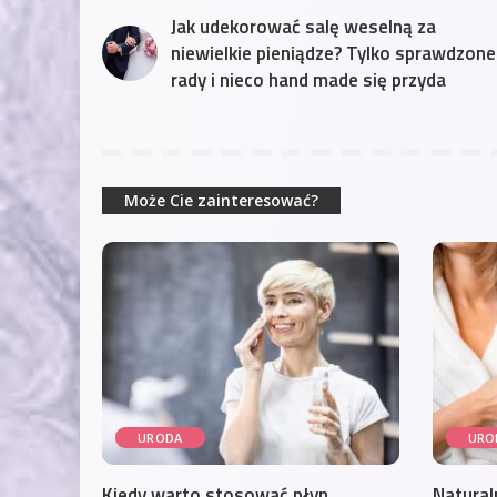
Jak udekorować salę weselną za
niewielkie pieniądze? Tylko sprawdzone
rady i nieco hand made się przyda
Może Cie zainteresować?
URODA
URO
Kiedy warto stosować płyn
Natural