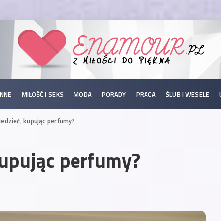
INNE
MIŁOŚĆ I SEKS
MODA
PORADY
PRACA
ŚLUB I WESELE
iedzieć, kupując perfumy?
kupując perfumy?