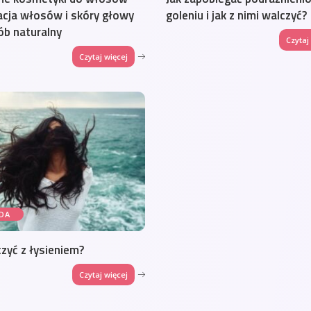
acja włosów i skóry głowy
goleniu i jak z nimi walczyć?
b naturalny
Czytaj
Czytaj więcej
DA
czyć z łysieniem?
Czytaj więcej