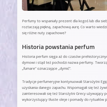
Perfumy to wspaniały prezent dla kogoś lub dla si
roztaczają piękną, zapachową aurę. Co warto wiedzie
się różne nuty zapachowe?
Historia powstania perfum
Historia perfum sięga aż do czasów prehistoryczny
dymowi i stąd też pochodzi nazwa perfumy. Tworzą j
„fumare” oznaczające „dymić”.
Tradycje perfumeryjne kontynuowali
Starożytni Egi
uzyskania danego zapachu. Wspomagali się też żywi
zainteresowali się też Starożytni Grecy używający p
wykorzystujący tłuste oleje i pomady do rytuałów pr