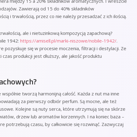
era między 15 a 20% składników aromatycznych. I wreszcie
rodzajów. Zawierają od 15 do 40% składników
ą i trwałością, przez co nie należy przesadzać z ich ilością.
 trwałością, ale i nietuzinkową kompozycją zapachową?
ile 1942:
https://amisell.pl/marki-niszowe/nobile-1942/
.
e pozyskuje się w procesie moczenia, filtracji i destylacji. Ze
 czas produkcji jest dłuższy, ale jakość produktu
pachowych?
e wspólnie tworzą harmonijną całość. Każda z nut ma inne
dpowiadają za pierwszy odbiór perfum. Są mocne, ale też
rusowe. Kolejne są nuty serca, które utrzymują się na skórze
iatów, drzew lub aromatów korzennych. I na koniec baza –
które potrzebują czasu, by całkowicie się rozwinąć. Zazwyczaj