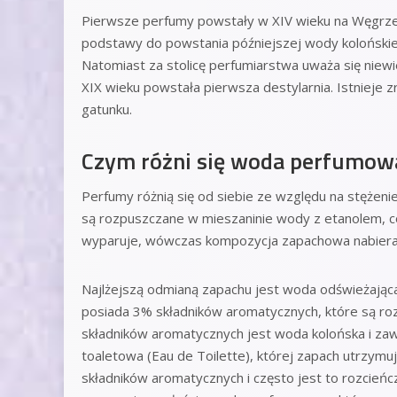
Pierwsze perfumy powstały w XIV wieku na Węgrzec
podstawy do powstania późniejszej wody kolońskiej,
Natomiast za stolicę perfumiarstwa uważa się niew
XIX wieku powstała pierwsza destylarnia. Istnieje 
gatunku.
Czym różni się woda perfumow
Perfumy różnią się od siebie ze względu na stężenie
są rozpuszczane w mieszaninie wody z etanolem, co
wyparuje, wówczas kompozycja zapachowa nabiera c
Najlżejszą odmianą zapachu jest woda odświeżająca
posiada 3% składników aromatycznych, które są r
składników aromatycznych jest woda kolońska i zaw
toaletowa (Eau de Toilette), której zapach utrzymu
składników aromatycznych i często jest to rozci