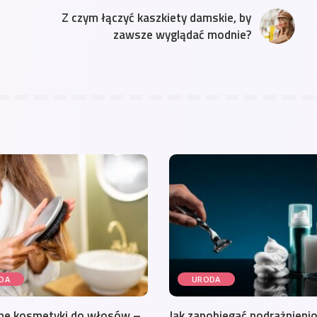
Z czym łączyć kaszkiety damskie, by
zawsze wyglądać modnie?
DA
URODA
ne kosmetyki do włosów –
Jak zapobiegać podrażnieni