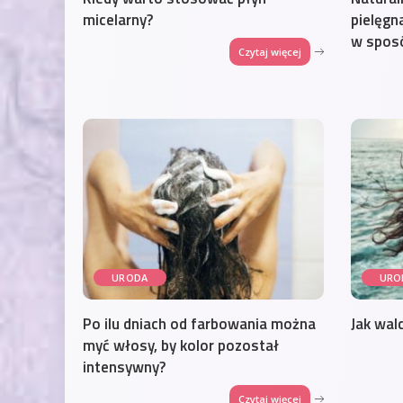
micelarny?
pielęgn
w sposó
Czytaj więcej
URODA
URO
Po ilu dniach od farbowania można
Jak wal
myć włosy, by kolor pozostał
intensywny?
Czytaj więcej