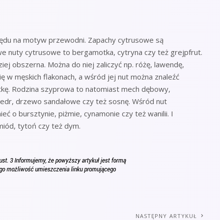
ględu na motyw przewodni. Zapachy cytrusowe są
e nuty cytrusowe to bergamotka, cytryna czy też grejpfrut.
iej obszerna. Można do niej zaliczyć np. różę, lawendę,
ię w męskich flakonach, a wśród jej nut można znaleźć
otkę. Rodzina szyprowa to natomiast mech dębowy,
cedr, drzewo sandałowe czy też sosnę. Wśród nut
ć o bursztynie, piżmie, cynamonie czy też wanilii. I
miód, tytoń czy też dym.
NASTĘPNY ARTYKUŁ