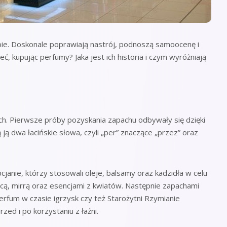
ebie. Doskonale poprawiają nastrój, podnoszą samoocenę i
ć, kupując perfumy? Jaka jest ich historia i czym wyróżniają
ch. Pierwsze próby pozyskania zapachu odbywały się dzięki
ą dwa łacińskie słowa, czyli „per” znaczące „przez” oraz
pcjanie, którzy stosowali oleje, balsamy oraz kadzidła w celu
cą, mirrą oraz esencjami z kwiatów. Następnie zapachami
erfum w czasie igrzysk czy też Starożytni Rzymianie
zed i po korzystaniu z łaźni.