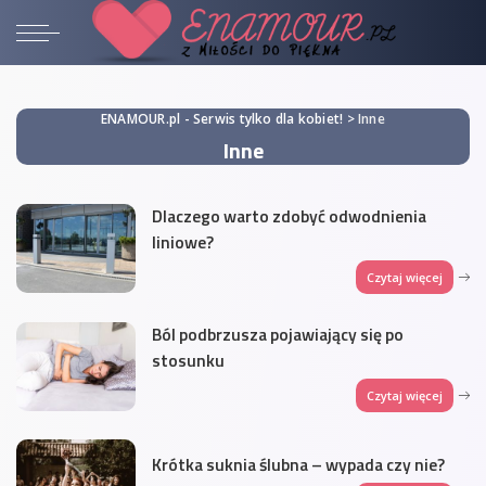
ENAMOUR.pl - Serwis tylko dla kobiet!
>
Inne
Inne
Dlaczego warto zdobyć odwodnienia
liniowe?
Czytaj więcej
Ból podbrzusza pojawiający się po
stosunku
Czytaj więcej
Krótka suknia ślubna – wypada czy nie?