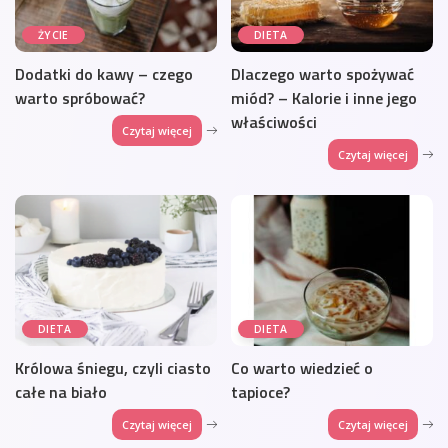
ŻYCIE
DIETA
Dodatki do kawy – czego
Dlaczego warto spożywać
warto spróbować?
miód? – Kalorie i inne jego
właściwości
Czytaj więcej
Czytaj więcej
DIETA
DIETA
Królowa śniegu, czyli ciasto
Co warto wiedzieć o
całe na biało
tapioce?
Czytaj więcej
Czytaj więcej