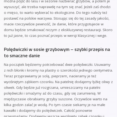
można pójść do lasu i w sezonie nazbierać grzybów, a potem je
wysuszyć, ale trzeba naprawdę na tym się znać. Jeżeli zaś chodzi
o mięso, to warto wybierać to ekologiczne. Do tego należy też
postawić na polskie warzywa. Stosując się do tej zasady jakości,
macie rzeczywiście pewność, że danie, które przygotujecie w
domu będzie smakować niczym z ekskluzywnej restauracji. Skoro
to już jasne, to czas poznać przepis w wersji klasycznej i wege.
Polędwiczki w sosie grzybowym – szybki przepis na
to smaczne danie
Na początek będziemy potrzebować dwie polędwiczki. Usuwamy
z nich błonki i kroimy na plastry o szerokości jednego centymetra.
Teraz przyprawiamy je solą, pieprzem, nacieramy je też
wyciśniętym ząbkiem czosnku. Na patelnię dodajemy łyżkę oliwy z
oliwek. Gdy będzie już rozgrzana, umieszczamy na patelni
polędwiczki i smażymy aż do czasu, gdy się zarumienią. W
międzyczasie obrabiamy grzyby suszone. Oczywiście warto na
kilka godzin zalać je wodą. Po tym czasie siekamy je na małe
kawałki i dodajemy do polędwiczek. Całość ponownie
przesmażamy. Dodajemy jeszcze wyciśnięty ząbek czosnku i