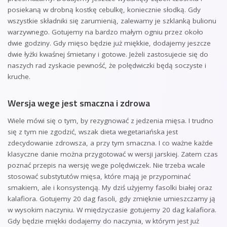
posiekaną w drobną kostkę cebulkę, koniecznie słodką. Gdy
wszystkie składniki się zarumienią, zalewamy je szklanką bulionu
warzywnego. Gotujemy na bardzo małym ogniu przez około
dwie godziny. Gdy mięso będzie już miękkie, dodajemy jeszcze
dwie łyżki kwaśnej śmietany i gotowe. Jeżeli zastosujecie się do
naszych rad zyskacie pewność, że polędwiczki będą soczyste i
kruche.
Wersja wege jest smaczna i zdrowa
Wiele mówi się o tym, by rezygnować z jedzenia mięsa. I trudno
się z tym nie zgodzić, wszak dieta wegetariańska jest
zdecydowanie zdrowsza, a przy tym smaczna. I co ważne każde
klasyczne danie można przygotować w wersji jarskiej. Zatem czas
poznać przepis na wersję wege polędwiczek. Nie trzeba wcale
stosować substytutów mięsa, które mają je przypominać
smakiem, ale i konsystencją. My dziś użyjemy fasolki białej oraz
kalafiora. Gotujemy 20 dag fasoli, gdy zmięknie umieszczamy ją
w wysokim naczyniu. W międzyczasie gotujemy 20 dag kalafiora.
Gdy będzie miękki dodajemy do naczynia, w którym jest już