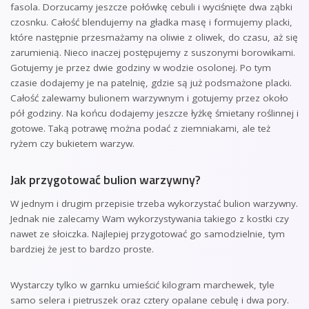
fasola. Dorzucamy jeszcze połówkę cebuli i wyciśnięte dwa ząbki
czosnku. Całość blendujemy na gładka masę i formujemy placki,
które następnie przesmażamy na oliwie z oliwek, do czasu, aż się
zarumienią. Nieco inaczej postępujemy z suszonymi borowikami.
Gotujemy je przez dwie godziny w wodzie osolonej. Po tym
czasie dodajemy je na patelnię, gdzie są już podsmażone placki.
Całość zalewamy bulionem warzywnym i gotujemy przez około
pół godziny. Na końcu dodajemy jeszcze łyżkę śmietany roślinnej i
gotowe. Taką potrawę można podać z ziemniakami, ale też
ryżem czy bukietem warzyw.
Jak przygotować bulion warzywny?
W jednym i drugim przepisie trzeba wykorzystać bulion warzywny.
Jednak nie zalecamy Wam wykorzystywania takiego z kostki czy
nawet ze słoiczka. Najlepiej przygotować go samodzielnie, tym
bardziej że jest to bardzo proste.
Wystarczy tylko w garnku umieścić kilogram marchewek, tyle
samo selera i pietruszek oraz cztery opalane cebulę i dwa pory.