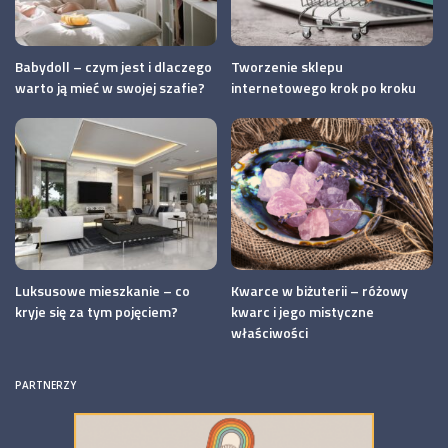
Babydoll – czym jest i dlaczego
Tworzenie sklepu
warto ją mieć w swojej szafie?
internetowego krok po kroku
Luksusowe mieszkanie – co
Kwarce w biżuterii – różowy
kryje się za tym pojęciem?
kwarc i jego mistyczne
właściwości
PARTNERZY