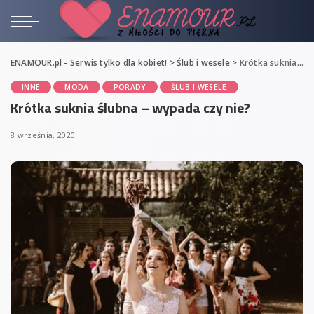
ENAMOUR.pl - Serwis tylko dla kobiet!
>
Ślub i wesele
>
Krótka suknia ślubna – wypada czy nie?
INNE
MODA
PORADY
ŚLUB I WESELE
Krótka suknia ślubna – wypada czy nie?
8 września, 2020