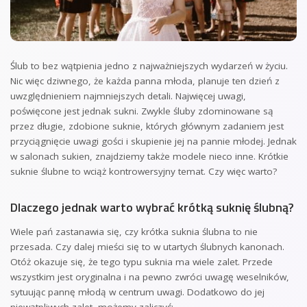
Ślub to bez wątpienia jedno z najważniejszych wydarzeń w życiu.
Nic więc dziwnego, że każda panna młoda, planuje ten dzień z
uwzględnieniem najmniejszych detali. Najwięcej uwagi,
poświęcone jest jednak sukni. Zwykle śluby zdominowane są
przez długie, zdobione suknie, których głównym zadaniem jest
przyciągnięcie uwagi gości i skupienie jej na pannie młodej. Jednak
w salonach sukien, znajdziemy także modele nieco inne. Krótkie
suknie ślubne to wciąż kontrowersyjny temat. Czy więc warto?
Dlaczego jednak warto wybrać krótką suknię ślubną?
Wiele pań zastanawia się, czy krótka suknia ślubna to nie
przesada. Czy dalej mieści się to w utartych ślubnych kanonach.
Otóż okazuje się, że tego typu suknia ma wiele zalet. Przede
wszystkim jest oryginalna i na pewno zwróci uwagę weselników,
sytuując pannę młodą w centrum uwagi. Dodatkowo do jej
niewątpliwych zalet, możemy zaliczyć: