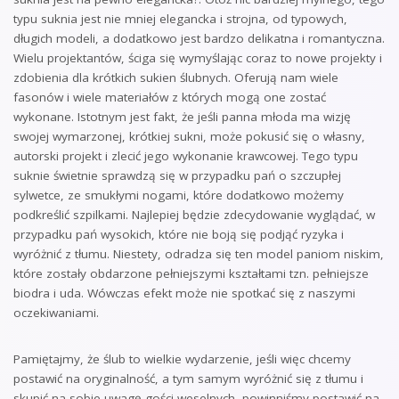
typu suknia jest nie mniej elegancka i strojna, od typowych,
długich modeli, a dodatkowo jest bardzo delikatna i romantyczna.
Wielu projektantów, ściga się wymyślając coraz to nowe projekty i
zdobienia dla krótkich sukien ślubnych. Oferują nam wiele
fasonów i wiele materiałów z których mogą one zostać
wykonane. Istotnym jest fakt, że jeśli panna młoda ma wizję
swojej wymarzonej, krótkiej sukni, może pokusić się o własny,
autorski projekt i zlecić jego wykonanie krawcowej. Tego typu
suknie świetnie sprawdzą się w przypadku pań o szczupłej
sylwetce, ze smukłymi nogami, które dodatkowo możemy
podkreślić szpilkami. Najlepiej będzie zdecydowanie wyglądać, w
przypadku pań wysokich, które nie boją się podjąć ryzyka i
wyróżnić z tłumu. Niestety, odradza się ten model paniom niskim,
które zostały obdarzone pełniejszymi kształtami tzn. pełniejsze
biodra i uda. Wówczas efekt może nie spotkać się z naszymi
oczekiwaniami.
Pamiętajmy, że ślub to wielkie wydarzenie, jeśli więc chcemy
postawić na oryginalność, a tym samym wyróżnić się z tłumu i
skupić na sobie uwagę gości weselnych, powinniśmy postawić na