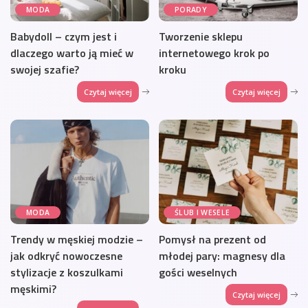
MODA
PORADY
Babydoll – czym jest i
Tworzenie sklepu
dlaczego warto ją mieć w
internetowego krok po
swojej szafie?
kroku
Czytaj więcej
Czytaj więcej
MODA
ŚLUB I WESELE
Trendy w męskiej modzie –
Pomysł na prezent od
jak odkryć nowoczesne
młodej pary: magnesy dla
stylizacje z koszulkami
gości weselnych
męskimi?
Czytaj więcej