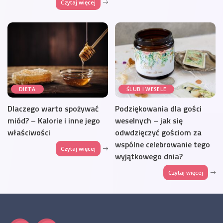
Czytaj więcej
DIETA
ŚLUB I WESELE
Dlaczego warto spożywać
Podziękowania dla gości
miód? – Kalorie i inne jego
weselnych – jak się
właściwości
odwdzięczyć gościom za
wspólne celebrowanie tego
Czytaj więcej
wyjątkowego dnia?
Czytaj więcej