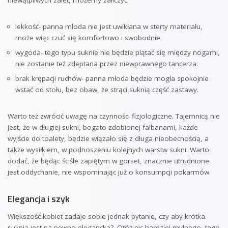
lekkość- panna młoda nie jest uwikłana w sterty materiału,
może więc czuć się komfortowo i swobodnie.
wygoda- tego typu suknie nie będzie plątać się między nogami,
nie zostanie też zdeptana przez niewprawnego tancerza.
brak krępacji ruchów- panna młoda będzie mogła spokojnie
wstać od stołu, bez obaw, że strąci suknią część zastawy.
Warto też zwrócić uwagę na czynności fizjologiczne. Tajemnicą nie
jest, że w długiej sukni, bogato zdobionej falbanami, każde
wyjście do toalety, będzie wiązało się z długa nieobecnością, a
także wysiłkiem, w podnoszeniu kolejnych warstw sukni. Warto
dodać, że będąc ściśle zapiętym w gorset, znacznie utrudnione
jest oddychanie, nie wspominając już o konsumpcji pokarmów.
Elegancja i szyk
Większość kobiet zadaje sobie jednak pytanie, czy aby krótka
suknia jest na pewno elegancka?. Otóż nic bardziej mylnego, tego