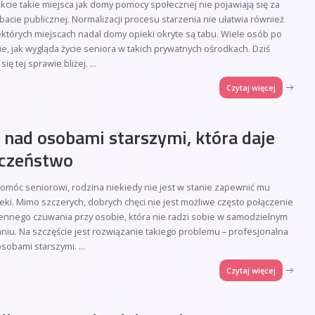
kcie takie miejsca jak domy pomocy społecznej nie pojawiają się za
acie publicznej. Normalizacji procesu starzenia nie ułatwia również
iektórych miejscach nadal domy opieki okryte są tabu. Wiele osób po
ie, jak wygląda życie seniora w takich prywatnych ośrodkach. Dziś
ię tej sprawie bliżej.
...
Czytaj więcej
 nad osobami starszymi, która daje
eczeństwo
omóc seniorowi, rodzina niekiedy nie jest w stanie zapewnić mu
ieki. Mimo szczerych, dobrych chęci nie jest możliwe często połączenie
iennego czuwania przy osobie, która nie radzi sobie w samodzielnym
iu. Na szczęście jest rozwiązanie takiego problemu – profesjonalna
osobami starszymi.
...
Czytaj więcej