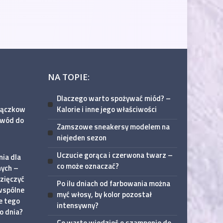
NA TOPIE:
Dlaczego warto spożywać miód? –
iączkow
Kalorie i inne jego właściwości
owód do
Zamszowe sneakersy modelem na
niejeden sezon
Uczucie gorąca i czerwona twarz –
ia dla
co może oznaczać?
nych –
zięczyć
Po ilu dniach od farbowania można
wspólne
myć włosy, by kolor pozostał
e tego
intensywny?
o dnia?
Co warto wiedzieć o szamponie do