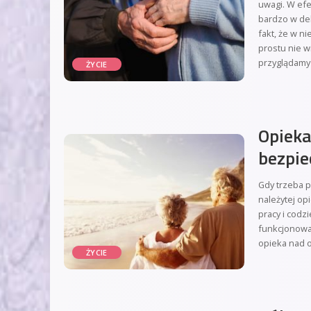
uwagi. W efe
bardzo w deb
fakt, że w n
prostu nie w
przyglądamy s
ŻYCIE
Opieka
bezpi
Gdy trzeba p
należytej op
pracy i codz
funkcjonowan
opieka nad 
ŻYCIE