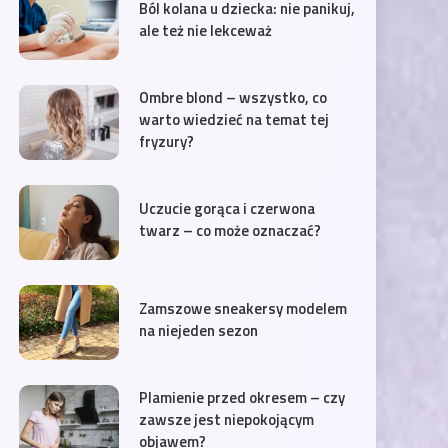
Ból kolana u dziecka: nie panikuj,
ale też nie lekceważ
Ombre blond – wszystko, co
warto wiedzieć na temat tej
fryzury?
Uczucie gorąca i czerwona
twarz – co może oznaczać?
Zamszowe sneakersy modelem
na niejeden sezon
Plamienie przed okresem – czy
zawsze jest niepokojącym
objawem?