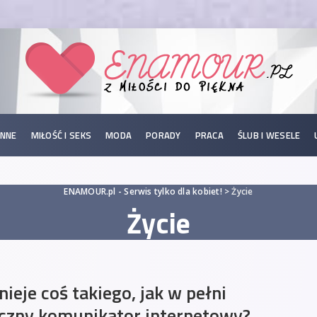
INNE
MIŁOŚĆ I SEKS
MODA
PORADY
PRACA
ŚLUB I WESELE
ENAMOUR.pl - Serwis tylko dla kobiet!
>
Życie
Życie
nieje coś takiego, jak w pełni
czny komunikator internetowy?