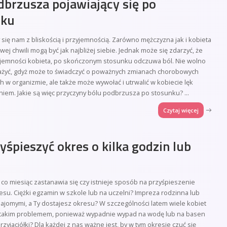
dbrzusza pojawiający się po
nku
 się nam z bliskością i przyjemnością. Zarówno mężczyzna jak i kobieta
wej chwili mogą być jak najbliżej siebie. Jednak może się zdarzyć, że
yjemności kobieta, po skończonym stosunku odczuwa ból. Nie wolno
ażyć, gdyż może to świadczyć o poważnych zmianach chorobowych
 w organizmie, ale także może wywołać i utrwalić w kobiecie lęk
niem. Jakie są więc przyczyny bólu podbrzusza po stosunku?
...
Czytaj więcej
zyśpieszyć okres o kilka godzin lub
 co miesiąc zastanawia się czy istnieje sposób na przyśpieszenie
su. Ciężki egzamin w szkole lub na uczelni? Impreza rodzinna lub
ajomymi, a Ty dostajesz okresu? W szczególności latem wiele kobiet
z takim problemem, ponieważ wypadnie wypad na wodę lub na basen
rzyjaciółki? Dla każdej z nas ważne jest, by w tym okresie czuć się