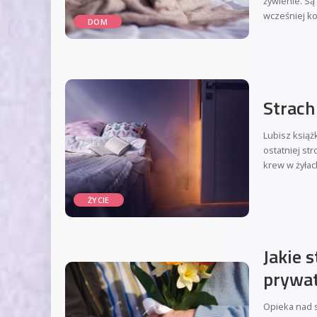
żywienie. Są
wcześniej k
DOM
Strach
Lubisz książ
ostatniej str
krew w żyłac
ŻYCIE
Jakie 
prywat
Opieka nad s