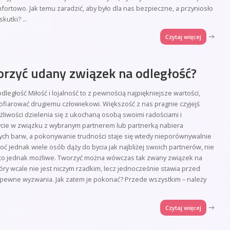
fortowo. Jak temu zaradzić, aby było dla nas bezpieczne, a przyniosło
skutki?
...
Czytaj więcej
orzyć udany związek na odległość?
dległość Miłość i lojalność to z pewnością najpiękniejsze wartości,
ofiarować drugiemu człowiekowi. Większość z nas pragnie czyjejś
ożliwości dzielenia się z ukochaną osobą swoimi radościami i
ycie w związku z wybranym partnerem lub partnerką nabiera
ych barw, a pokonywanie trudności staje się wtedy nieporównywalnie
oć jednak wiele osób dąży do bycia jak najbliżej swoich partnerów, nie
 to jednak możliwe. Tworzyć można wówczas tak zwany związek na
tóry wcale nie jest niczym rzadkim, lecz jednocześnie stawia przed
pewne wyzwania. Jak zatem je pokonać? Przede wszystkim – należy
Czytaj więcej