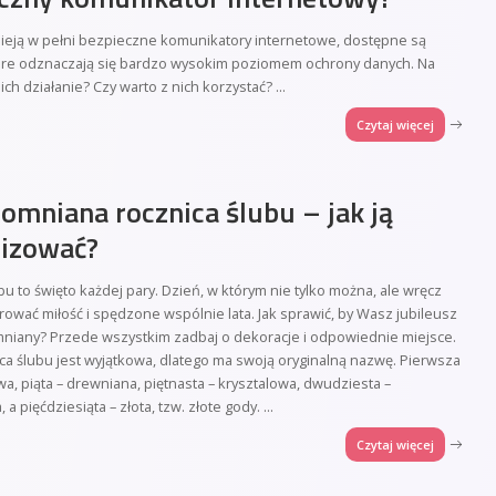
nieją w pełni bezpieczne komunikatory internetowe, dostępne są
które odznaczają się bardzo wysokim poziomem ochrony danych. Na
ich działanie? Czy warto z nich korzystać?
...
Czytaj więcej
omniana rocznica ślubu – jak ją
nizować?
bu to święto każdej pary. Dzień, w którym nie tylko można, ale wręcz
rować miłość i spędzone wspólnie lata. Jak sprawić, by Wasz jubileusz
mniany? Przede wszystkim zadbaj o dekoracje i odpowiednie miejsce.
ca ślubu jest wyjątkowa, dlatego ma swoją oryginalną nazwę. Pierwsza
wa, piąta – drewniana, piętnasta – krysztalowa, dwudziesta –
a pięćdziesiąta – złota, tzw. złote gody.
...
Czytaj więcej