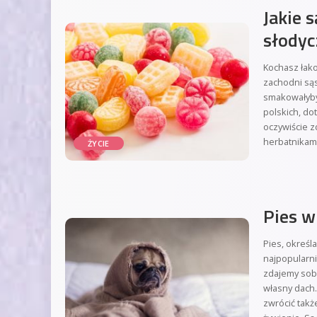
Jakie 
słodyc
Kochasz łako
zachodni sąs
smakowałyby 
polskich, do
oczywiście z
herbatnikami
ŻYCIE
Pies w
Pies, określ
najpopularni
zdajemy sob
własny dach
zwrócić tak