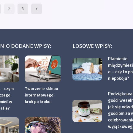
2
3
NIO DODANE WPISY:
LOSOWE WPISY:
Plamienie
międzymies
e – czy to p
niepokoju?
 – czym
Tworzenie sklepu
Podziękowan
aczego
internetowego
gości wesel
 mieć w
krok po kroku
jak się odwd
zafie?
gościom za 
celebrowani
wyjątkoweg