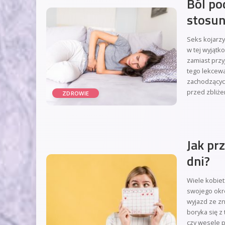
Ból po
stosu
Seks kojarzy
w tej wyjątko
zamiast prz
tego lekcew
zachodzących
przed zbliże
ZDROWIE
Jak pr
dni?
Wiele kobiet
swojego okre
wyjazd ze zn
boryka się 
czy wesele p