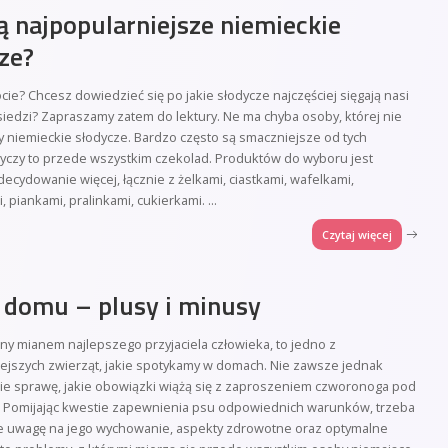
są najpopularniejsze niemieckie
ze?
cie? Chcesz dowiedzieć się po jakie słodycze najczęściej sięgają nasi
iedzi? Zapraszamy zatem do lektury. Ne ma chyba osoby, której nie
niemieckie słodycze. Bardzo często są smaczniejsze od tych
tyczy to przede wszystkim czekolad. Produktów do wyboru jest
decydowanie więcej, łącznie z żelkami, ciastkami, wafelkami,
, piankami, pralinkami, cukierkami.
...
Czytaj więcej
 domu – plusy i minusy
any mianem najlepszego przyjaciela człowieka, to jedno z
ejszych zwierząt, jakie spotykamy w domach. Nie zawsze jednak
ie sprawę, jakie obowiązki wiążą się z zaproszeniem czworonoga pod
. Pomijając kwestie zapewnienia psu odpowiednich warunków, trzeba
że uwagę na jego wychowanie, aspekty zdrowotne oraz optymalne