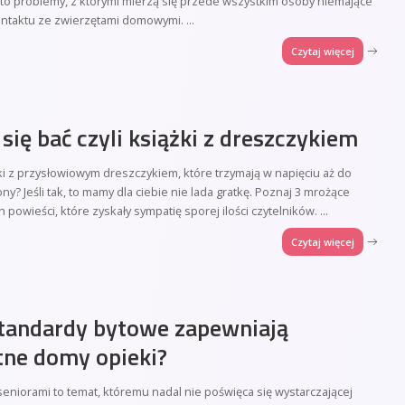
 to problemy, z którymi mierzą się przede wszystkim osoby niemające
ontaktu ze zwierzętami domowymi.
...
Czytaj więcej
 się bać czyli książki z dreszczykiem
ki z przysłowiowym dreszczykiem, które trzymają w napięciu aż do
ony? Jeśli tak, to mamy dla ciebie nie lada gratkę. Poznaj 3 mrożące
h powieści, które zyskały sympatię sporej ilości czytelników.
...
Czytaj więcej
standardy bytowe zapewniają
ne domy opieki?
eniorami to temat, któremu nadal nie poświęca się wystarczającej