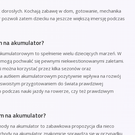
t dorosłych. Kochają zabawę w dom, gotowanie, mechanika
or pozwoli zatem dziecku na jeszcze większą imersję podczas
m na akumulator?
umulatorowym to spełnienie wielu dziecięcych marzeń. W
r mogą pochwalić się pewnymi niekwestionowanymi zaletami.
ki można korzystać przez kilka sezonów oraz
azda autkiem akumulatorowym pozytywnie wpływa na rozwój
 też swoistym przygotowaniem do świata prawdziwej
 to podczas nauki jazdy na rowerze, czy też prawdziwym
em na akumulator?
hody na akumulator to zabawkowa propozycja dla nieco
mochody na akumulator znakomicie sprawdzą się w przypadku