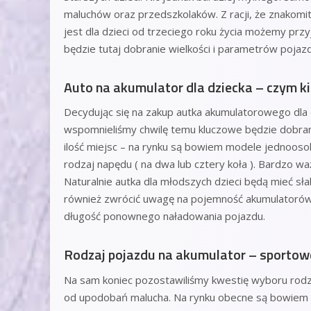
maluchów oraz przedszkolaków. Z racji, że znakom
jest dla dzieci od trzeciego roku życia możemy prz
będzie tutaj dobranie wielkości i parametrów pojaz
Auto na akumulator dla dziecka – czym k
Decydując się na zakup autka akumulatorowego dla dz
wspomnieliśmy chwilę temu kluczowe będzie dobrani
ilość miejsc – na rynku są bowiem modele jednoos
rodzaj napędu ( na dwa lub cztery koła ). Bardzo w
Naturalnie autka dla młodszych dzieci będą mieć sł
również zwrócić uwagę na pojemność akumulatorów,
długość ponownego naładowania pojazdu.
Rodzaj pojazdu na akumulator – sportowe
Na sam koniec pozostawiliśmy kwestię wyboru rodza
od upodobań malucha. Na rynku obecne są bowie