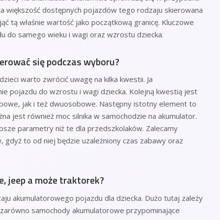
ita większość dostępnych pojazdów tego rodzaju skierowana
yjąć tą właśnie wartość jako początkową granicę. Kluczowe
du do samego wieku i wagi oraz wzrostu dziecka.
ierować się podczas wyboru?
ieci warto zwrócić uwagę na kilka kwestii. Ja
e pojazdu do wzrostu i wagi dziecka. Kolejną kwestią jest
obowe, jak i też dwuosobowe. Następny istotny element to
ażna jest również moc silnika w samochodzie na akumulator.
absze parametry niż te dla przedszkolaków. Zalecamy
 gdyż to od niej będzie uzależniony czas zabawy oraz
, jeep a może traktorek?
ju akumulatorowego pojazdu dla dziecka. Dużo tutaj zależy
m zarówno samochody akumulatorowe przypominające