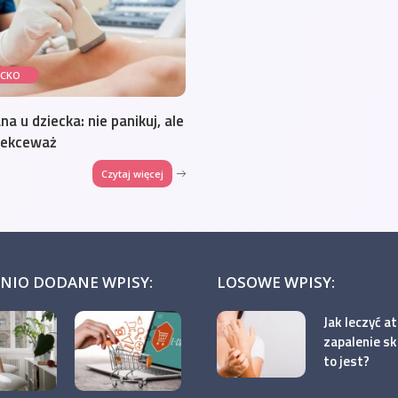
ECKO
na u dziecka: nie panikuj, ale
 lekceważ
Czytaj więcej
NIO DODANE WPISY:
LOSOWE WPISY:
Jak leczyć 
zapalenie skó
to jest?