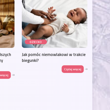
DZIECKO
dszych
Jak pomóc niemowlakowi w trakcie
zy
biegunki?
Czytaj więcej
 więcej