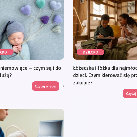
ECKO
DZIECKO
niemowlęce – czym są i do
Łóżeczka i łóżka dla najmło
łużą?
dzieci. Czym kierować się pr
zakupie?
Czytaj więcej
Czytaj