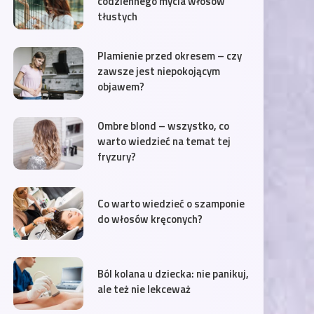
codziennego mycia włosów
tłustych
Plamienie przed okresem – czy
zawsze jest niepokojącym
objawem?
Ombre blond – wszystko, co
warto wiedzieć na temat tej
fryzury?
Co warto wiedzieć o szamponie
do włosów kręconych?
Ból kolana u dziecka: nie panikuj,
ale też nie lekceważ