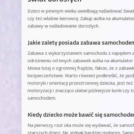
Dzieci w pewnym wieku uwielbiają naśladować świa
czy też właśnie kierowcę. Zakup autka na akumulat
zabawy w naśladowanie dorosłych.
Jakie zalety posiada zabawa samochode
Zabawa z wykorzystaniem samochodu z napędem ak
odróżnieniu od innych zabawek autka na akumulato
Mowa tutaj o ogromnej frajdzie, fakcie, że z zabaw
bezpieczeństwie. Warto również podkreślić, że j
motoryki i orientacji przestrzennej dziecka. Jest
motoryzacji i znacząco ułatwi późniejsze korki czy
samochodem.
Kiedy dziecko może bawić się samochod
Na pierwszy rzut oka może się wydawać, że samoc
starszych dzieci. Nic jednak bardziej mylnego. Sa