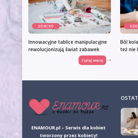
DZIECKO
DZI
Innowacyjne tablice manipulacyjne
Ból kola
rewolucjonizują świat zabawek
też nie
Czytaj więcej
OSTAT
ENAMOUR.pl – Serwis dla kobiet
tworzony przez kobiety!