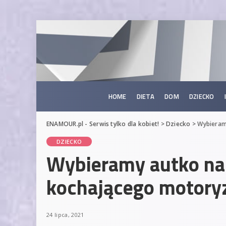
HOME
DIETA
DOM
DZIECKO
ENAMOUR.pl - Serwis tylko dla kobiet!
>
Dziecko
>
Wybieram
DZIECKO
Wybieramy autko na 
kochającego motory
24 lipca, 2021