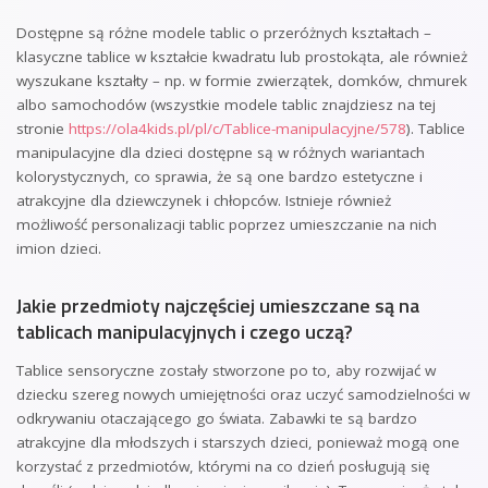
Dostępne są różne modele tablic o przeróżnych kształtach –
klasyczne tablice w kształcie kwadratu lub prostokąta, ale również
wyszukane kształty – np. w formie zwierzątek, domków, chmurek
albo samochodów (wszystkie modele tablic znajdziesz na tej
stronie
https://ola4kids.pl/pl/c/Tablice-manipulacyjne/578
). Tablice
manipulacyjne dla dzieci dostępne są w różnych wariantach
kolorystycznych, co sprawia, że są one bardzo estetyczne i
atrakcyjne dla dziewczynek i chłopców. Istnieje również
możliwość personalizacji tablic poprzez umieszczanie na nich
imion dzieci.
Jakie przedmioty najczęściej umieszczane są na
tablicach manipulacyjnych i czego uczą?
Tablice sensoryczne zostały stworzone po to, aby rozwijać w
dziecku szereg nowych umiejętności oraz uczyć samodzielności w
odkrywaniu otaczającego go świata. Zabawki te są bardzo
atrakcyjne dla młodszych i starszych dzieci, ponieważ mogą one
korzystać z przedmiotów, którymi na co dzień posługują się