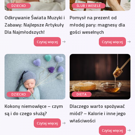
DZIECKO
ŚLUB I WESELE
Odkrywanie Świata Muzyki i
Pomysł na prezent od
Zabawy: Najlepsze Artykuły
młodej pary: magnesy dla
Dla Najmłodszych!
gości weselnych
Czytaj więcej
Czytaj więcej
DZIECKO
DIETA
Kokony niemowlęce – czym
Dlaczego warto spożywać
są i do czego służą?
miód? – Kalorie i inne jego
właściwości
Czytaj więcej
Czytaj więcej