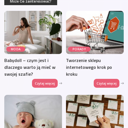
Może Cie zainteresować?
MODA
PORADY
Babydoll – czym jest i
Tworzenie sklepu
dlaczego warto ją mieć w
internetowego krok po
swojej szafie?
kroku
Czytaj więcej
Czytaj więcej