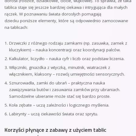
dorośli (rodzice, dziadkowie, ciocie, wujkowie). To sprawia, że taka
tablica staje się jeszcze bardziej ciekawa i intrygująca dla małych
rączek. W poznawaniu świata dorosłych pomagają
dziecku poniższe elementy, które są odpowiednio zamocowane
na tablicach:
Drzwiczki z różnego rodzaju zamkami (np. zasuwka, zamek z
kluczykiem) – nauka koncentracji oraz koordynacji palców.
Kalkulator, liczydło – nauka cyfr i liczb oraz podstaw liczenia.
Włączniki, gniazdka z wtyczką, minutnik, wiatraczek z
włącznikiem, klaksony – rozwój umiejętności sensorycznych.
Sznurowadła, zamki do ubrań – praktyczna nauka
zawiązywania butów i zasuwania zamków przy ubraniach.
Samodzielne ubieranie może stać się bardzo proste.
Koła zębate – uczą zależności i logicznego myślenia.
Labirynty – uczą ciekawości świata oraz sprytu.
Korzyści płynące z zabawy z użyciem tablic