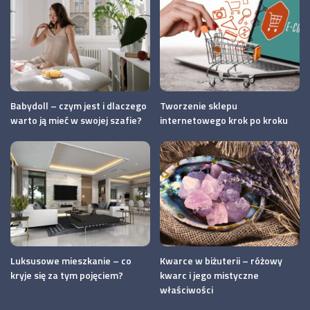
Babydoll – czym jest i dlaczego
Tworzenie sklepu
warto ją mieć w swojej szafie?
internetowego krok po kroku
Luksusowe mieszkanie – co
Kwarce w biżuterii – różowy
kryje się za tym pojęciem?
kwarc i jego mistyczne
właściwości