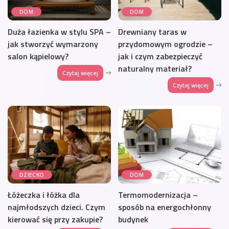
DOM
DOM
Duża łazienka w stylu SPA –
Drewniany taras w
jak stworzyć wymarzony
przydomowym ogrodzie –
salon kąpielowy?
jak i czym zabezpieczyć
naturalny materiał?
Czytaj więcej
Czytaj więcej
DZIECKO
DOM
Łóżeczka i łóżka dla
Termomodernizacja –
najmłodszych dzieci. Czym
sposób na energochłonny
kierować się przy zakupie?
budynek