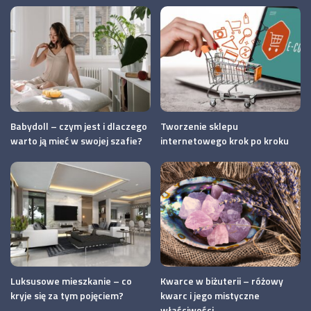
Babydoll – czym jest i dlaczego
Tworzenie sklepu
warto ją mieć w swojej szafie?
internetowego krok po kroku
Luksusowe mieszkanie – co
Kwarce w biżuterii – różowy
kryje się za tym pojęciem?
kwarc i jego mistyczne
właściwości