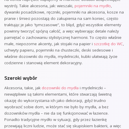
wystrój. Takie akcesoria, jak: wieszaki,
pojemniki na mydło
,
dywaniki posadzkowe, ręczniki, pojemniki na akcesoria, kosze na
pranie i śmieci pozostają do zakupienia na sam koniec, często
traktując je jako 'tymczasowe”, to błąd, gdyż wszystkie elementy
powinny tworzyć spójną całość, a więc wybierając detale należy
pamiętać o zachowaniu stylistycznej harmonii. To często właśnie
małe, niepozorne akcenty, jak stojaki na papier i
szczotkę do WC
,
uchwyty papieru, pojemniki na chusteczki, deski sedesowe i
właśnie dozowniki do mydła, mydelniczki, kubki ułatwiają życie
codzienne i stanowią element dekoracyjny.
Szeroki wybór
Akcesoria, takie, jak
dozowniki do mydła
i mydelniczki –
niewątpliwie są takimi elementami, które stwarzają świetną
okazję do wykorzystania ich jako dekoracji, gdyż trudno
wyobrazić sobie dom, w którym nie było by mydła, a bez
dozowników mydła – nie da się funkcjonować w łazience.
Ponadto tradycyjne mydło w sytuacji, gdy przez łazienkę
przewijają liczni ludzie, może stać się skupiskiem bakterii, a więc