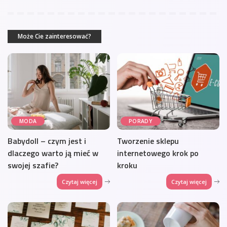
Może Cie zainteresować?
MODA
PORADY
Babydoll – czym jest i
Tworzenie sklepu
dlaczego warto ją mieć w
internetowego krok po
swojej szafie?
kroku
Czytaj więcej
Czytaj więcej