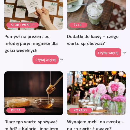
ŚLUB I WESELE
ŻYCIE
Pomysł na prezent od
Dodatki do kawy – czego
młodej pary: magnesy dla
warto spróbować?
gości weselnych
Czytaj więcej
Czytaj więcej
DIETA
PORADY
Dlaczego warto spożywać
Wynajem mebli na eventy –
miód? – Kalorie i inne jego
na co zwrócić uwagę?