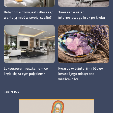
Babydoll – czym jest i dlaczego
Tworzenie sklepu
warto ją mieć w swojej szafie?
internetowego krok po kroku
Luksusowe mieszkanie – co
Kwarce w biżuterii – różowy
kryje się za tym pojęciem?
kwarc i jego mistyczne
właściwości
PARTNERZY